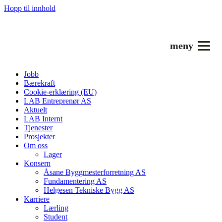
Hopp til innhold
meny
Jobb
Bærekraft
Cookie-erklæring (EU)
LAB Entreprenør AS
Aktuelt
LAB Internt
Tjenester
Prosjekter
Om oss
Lager
Konsern
Åsane Byggmesterforretning AS
Fundamentering AS
Helgesen Tekniske Bygg AS
Karriere
Lærling
Student