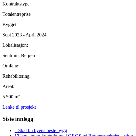
Kontraktstype:
Totalentreprise
Bygget:
Sept 2023 - April 2024
Lokalisasjon:
Sentrum, Bergen
Omfang:
Rehabilitering
Areal:
5 500 m²
Lenke til prosjekt
Siste innlegg
– Skal bli byens beste bygg
Vi har signert kontrakt med OBOS på Bergensmeieriet – trinn