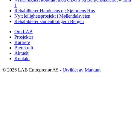
1
Rehabiliterer Handelens og Sjøfartens Hus
Nytt leilighetsprosjekt i Møllendalsveien
Rehabiliterer studentboliger i Bergen
Om LAB
Prosjekter
Karriere
Bærekraft
Aktuelt
Kontakt
© 2026 LAB Entreprenør AS -
Utviklet av Markant