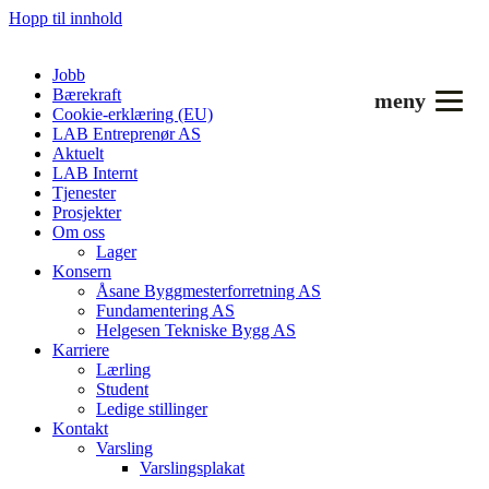
Hopp til innhold
Jobb
Bærekraft
meny
Cookie-erklæring (EU)
LAB Entreprenør AS
Aktuelt
LAB Internt
Tjenester
Prosjekter
Om oss
Lager
Konsern
Åsane Byggmesterforretning AS
Fundamentering AS
Helgesen Tekniske Bygg AS
Karriere
Lærling
Student
Ledige stillinger
Kontakt
Varsling
Varslingsplakat